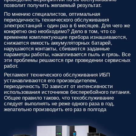
вас
позволит получить желаемый результат.
параметры!
По мнению специалистов, оптимальная
периодичность технического обслуживания
Персональную
электростанций - один раз в 6 месяцев. Для чего же
скидку до
конкретно оно необходимо? Дело в том, что со
7%
!
временем комплектующие прибора изнашиваются,
снижается емкость аккумуляторных батарей,
Подробный
нарушаются контакты, сбиваются заданные
расчет
параметры работы, накапливается пыль и грязь. Все
стоимости
эти проблемы решаются при проведении сервисных
монтажных
работ.
работ и
расходных
Регламент технического обслуживания ИБП
материалов!
устанавливаются его производителем,
периодичность ТО зависит от интенсивности
Контакты
использования источников бесперебойного питания.
вашего
Общее правило таково, что техобслуживание
персонального
следует выполнять не реже одного раза в год,
менеджера,
желательно производить его раз в полгода
который
ответит на
любой
вопрос и
будет