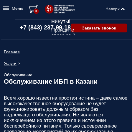
Меню
Наверх
Подбор ИБП
0
всего за 2
минуты!
+7 (843) 237-99-18
Заказать звонок
Пройдите
опрос за 2
минуты
и узнайте,
Главная
какой ИБП
подходит
Услуги
>
именно вам!
Пройдите
Обслуживание
Обслуживание ИБП в Казани
опрос и вы
получите:
Список
Всем хорошо известна простая истина – даже самое
рекомендованных
высококачественное оборудование не будет
ИБП
с
функционировать должным образом без
ценами,
надлежащего обслуживания. Не являются
учитывая
исключением из этого правила и источники
только
бесперебойного питания. Только своевременное
важные для
проведение мероприятий по их обслуживанию