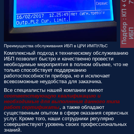
:
К
П
+
С
к
и
д
к
а
7
Подбор
ИБ
Преимущества обслуживания ИБП в ЦРИ ИМПУЛЬС
Комплексный подход к техническому обслуживанию
ИБП позволит быстро и качественно провести
необходимые мероприятия в полном объеме, что не
только способствует поддержанию
работоспособности прибора, но и исключает
всевозможные неудобства для заказчика.
Все специалисты нашей компании имеют
соответствующую квалификацию и
необходимые для выполнения данного типа
работ сертификаты
, а также обладают
существенным опытом в сфере оказания сервисных
услуг. Кроме того, наши сотрудники регулярно
совершенствуют уровень своих профессиональных
знаний.