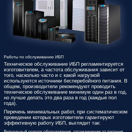
ответственным
за поставку!
Вопрос
1
из 6
Выберите
необходимое
количество
фаз:
Однофазные
Работы по обслуживанию ИБП
(220В)
Техническое обслуживание ИБП регламентируется
Трехфазные
изготовителем, а частота обслуживания зависит от
(380В)
того, насколько часто и с какой нагрузкой
Далее >>
<<
используются источники бесперебойного питания. В
Назад
общем, производители рекомендуют проводить
техническое обслуживание минимум один раз в год,
но лучше делать это два раза в год (каждые пол
года).
Перечень минимальных работ, при систематическом
проведении которых изготовители гарантируют
эффективную работу ИБП, выглядит так:
Визуальный осмотр оборудования, отсоединение от питания,