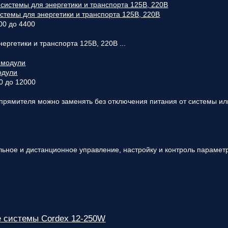
вас
параметры!
темы для энергетики и транспорта 125В, 220В
00 до 4400
Персональную
скидку до
ергетики и транспорта 125В, 220В ...
7%
!
Подробный
одули
расчет
0 до 12000
стоимости
монтажных
рямителя можно заменять без отключения питания от системы или 
работ и
расходных
материалов!
ьное и дистанционное управление, настройку и контроль параметр
Контакты
вашего
персонального
менеджера,
который
ответит на
любой
вопрос и
 системы Cordex 12-250W
будет