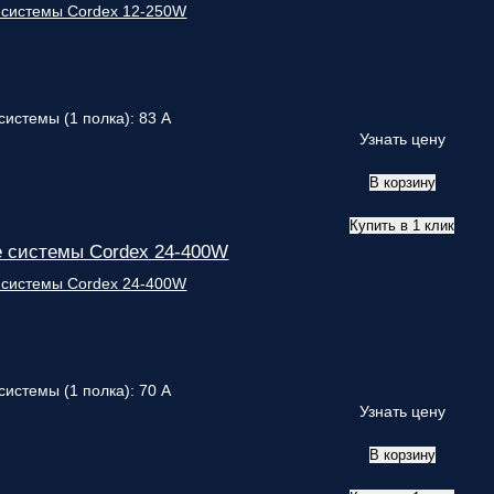
ответственным
за поставку!
Вопрос
1
из 6
Выберите
необходимое
системы (1 полка): 83 А
количество
Узнать цену
фаз:
В корзину
Однофазные
(220В)
Купить в 1 клик
Трехфазные
 системы Cordex 24-400W
(380В)
Далее >>
<<
Назад
системы (1 полка): 70 А
Узнать цену
В корзину