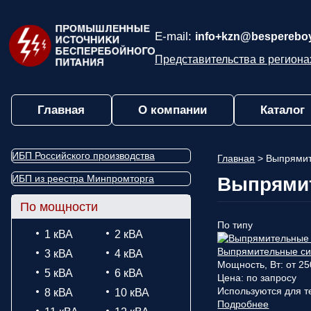
E-mail:
info+kzn@bespereboy
Представительства в региона
Главная
О компании
Каталог
ИБП Российского производства
Главная
>
Выпрямит
ИБП из реестра Минпромторга
Выпрямит
По мощности
По типу
1 кВА
2 кВА
Выпрямительные си
3 кВА
4 кВА
Мощность, Вт: от 25
5 кВА
6 кВА
Цена:
по запросу
Используются для те
8 кВА
10 кВА
Подробнее