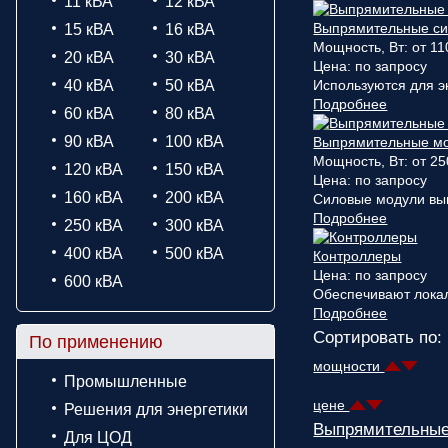
11 кВА
12 кВА
Выпрямительные сис
15 кВА
16 кВА
Мощность, Вт: от 11
20 кВА
30 кВА
Цена:
по запросу
40 кВА
50 кВА
Используются для эн
Подробнее
60 кВА
80 кВА
90 кВА
100 кВА
Выпрямительные м
Мощность, Вт: от 25
120 кВА
150 кВА
Цена:
по запросу
160 кВА
200 кВА
Силовые модули вып
Подробнее
250 кВА
300 кВА
400 кВА
500 кВА
Контроллеры
Цена:
по запросу
600 кВА
Обеспечивают локал
Подробнее
Сортировать по:
По применению
мощности
Промышленные
цене
Решения для энергетики
Выпрямительные
Для ЦОД