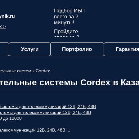
Подбор ИБП
nik.ru
всего за 2
минуты!
х >
Пройдите
опрос за 2
минуты
Услуги
Портфолио
Гарантия
и узнайте,
какой ИБП
подходит
именно вам!
ельные системы Cordex
Пройдите
ельные системы Cordex в Каз
опрос и вы
получите:
Список
рекомендованных
ИБП
с
стемы для телекоммуникаций 12В, 24В, 48В
ценами,
0 до 12000
учитывая
только
лекоммуникаций 12В, 24В, 48В ...
важные для