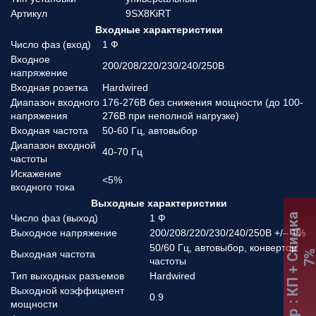
Артикул
9SX8KiRT
Входные характеристики
Число фаз (вход)
1 Ф
Входное
200/208/220/230/240/250В
напряжение
Входная розетка
Hardwired
Диапазон входного
176-276В без снижения мощности (до 100-
напряжения
276В при неполной нагрузке)
Входная частота
50-60 Гц, автовыбор
Диапазон входной
40-70 Гц
частоты
Искажение
<5%
входного тока
Выходные характеристики
:
К
П
+
С
к
и
д
к
а
7
Число фаз (выход)
1 Ф
Выходное напряжение
200/208/220/230/240/250В +/– 1%
50/60 Гц, автовыбор, конвертор
Выходная частота
частоты
Тип выходных разъемов
Hardwired
Выходной коэффициент
0.9
мощности