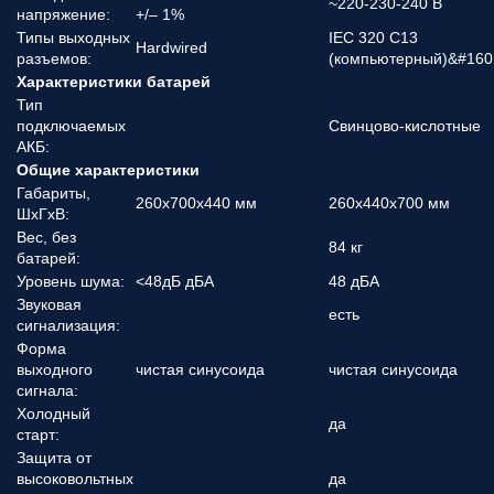
~220-230-240 В
напряжение:
+/– 1%
Типы выходных
IEC 320 C13
Hardwired
разъемов:
(компьютерный)&#160
Характеристики батарей
Тип
подключаемых
Свинцово-кислотные
АКБ:
Общие характеристики
Габариты,
260x700x440 мм
260x440x700 мм
ШхГхВ:
Вес, без
84 кг
батарей:
Уровень шума:
<48дБ дБА
48 дБА
Звуковая
есть
сигнализация:
Форма
выходного
чистая синусоида
чистая синусоида
сигнала:
Холодный
да
старт:
Защита от
высоковольтных
да