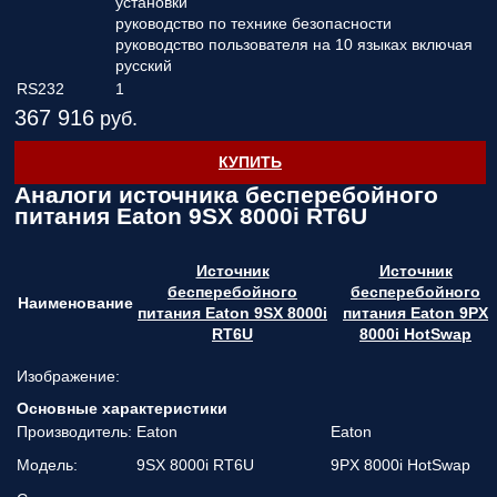
установки
руководство по технике безопасности
руководство пользователя на 10 языках включая
русский
RS232
1
367 916
руб.
КУПИТЬ
Аналоги источника бесперебойного
питания Eaton 9SX 8000i RT6U
Источник
Источник
бесперебойного
бесперебойного
Наименование
питания Eaton 9SX 8000i
питания Eaton 9PX
RT6U
8000i HotSwap
Изображение:
Основные характеристики
Производитель:
Eaton
Eaton
Модель:
9SX 8000i RT6U
9PX 8000i HotSwap