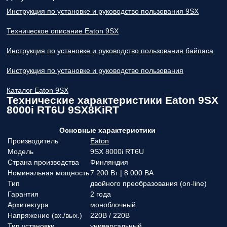
Инструкция по установке и руководство пользования 9SX
Техническое описание Eaton 9SX
Инструкция по установке и руководство пользования байпаса
Инструкция по установке и руководство пользования
Каталог Eaton 9SX
Технические характеристики Eaton 9SX
8000i RT6U 9SX8KiRT
Основные характеристики
Производитель
Eaton
Модель
9SX 8000i RT6U
Страна производства
Финляндия
Номинальная мощность
7 200 Вт | 8 000 ВА
Тип
двойного преобразования (on-line)
Гарантия
2 года
Архитектура
моноблочный
Напряжение (вx./вых.)
220В / 220В
Тип установки
универсальный