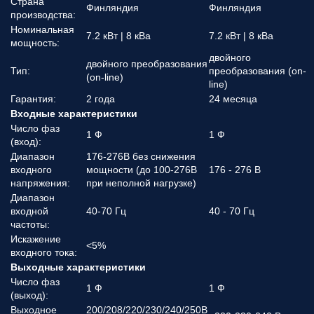
Страна
Финляндия
Финляндия
производства:
Номинальная
7.2 кВт | 8 кВа
7.2 кВт | 8 кВа
мощность:
двойного
двойного преобразования
Тип:
преобразования (on-
(on-line)
line)
Гарантия:
2 года
24 месяца
Входные характеристики
Число фаз
1 Ф
1 Ф
(вход):
Диапазон
176-276В без снижения
входного
мощности (до 100-276В
176 - 276 В
напряжения:
при неполной нагрузке)
Диапазон
входной
40-70 Гц
40 - 70 Гц
частоты:
Искажение
<5%
входного тока:
Выходные характеристики
Число фаз
1 Ф
1 Ф
(выход):
Выходное
200/208/220/230/240/250В