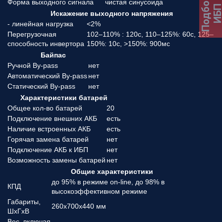
Подбор
Форма выходного сигнала
чистая синусоида
ИБ
Искажение выходного напряжения
- линейная нагрузка
<2%
Перегрузочная
102–110% : 120с, 110–125%: 60с, 125–
способность инвертора
150%: 10с, >150%: 900мс
Байпас
Ручной By-pass
нет
Автоматический By-pass
нет
Статический By-pass
нет
Характеристики батарей
Общее кол-во батарей
20
Подключение внешних АКБ
есть
Наличие встроенных АКБ
есть
Горячая замена батарей
нет
Подключение АКБ к ИБП
нет
Возможность замены батарей
нет
Общие характеристики
до 95% в режиме on-line, до 98% в
КПД
высокоэффективном режиме
Габариты,
260x700x440 мм
ШхГхВ
Вес, включая