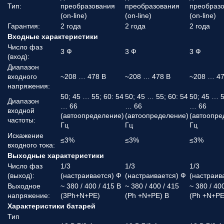
Тип:
преобразования
преобразования
преобраз
(on-line)
(on-line)
(on-line)
Гарантия:
2 года
2 года
2 года
Входные характеристики
Число фаз
3 Ф
3 Ф
3 Ф
(вход):
Диапазон
входного
~208 … 478 В
~208 … 478 В
~208 … 47
напряжения:
50; 45 … 55; 60: 54
50; 45 … 55; 60: 54
50; 45 … 5
Диапазон
… 66
… 66
… 66
входной
(автоопределение)
(автоопределение)
(автоопре
частоты:
Гц
Гц
Гц
Искажение
≤3%
≤3%
≤3%
входного тока:
Выходные характеристики
Число фаз
1/3
1/3
1/3
(выход):
(настраивается) Ф
(настраивается) Ф
(настраив
Выходное
~ 380 / 400 / 415 В
~ 380 / 400 / 415
~ 380 / 40
напряжение:
(3Ph+N+PE)
(Ph +N+PE) В
(Ph +N+PE
Характеристики батарей
Тип