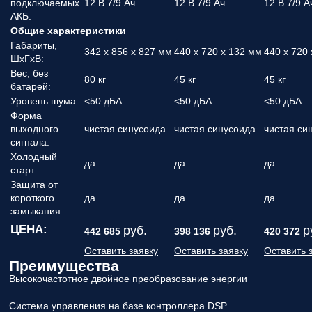
подключаемых
12 В 7/9 Aч
12 В 7/9 Aч
12 В 7/9 A
АКБ:
Общие характеристики
Габариты,
342 x 856 x 827 мм
440 x 720 x 132 мм
440 x 720
ШхГхВ:
Вес, без
80 кг
45 кг
45 кг
батарей:
Уровень шума:
<50 дБА
<50 дБА
<50 дБА
Форма
выходного
чистая синусоида
чистая синусоида
чистая си
сигнала:
Холодный
да
да
да
старт:
Защита от
короткого
да
да
да
замыкания:
ЦЕНА:
руб.
руб.
р
442 685
398 136
420 372
Оставить заявку
Оставить заявку
Оставить 
Преимущества
Высокочастотное двойное преобразование энергии
Система управления на базе контроллера DSP