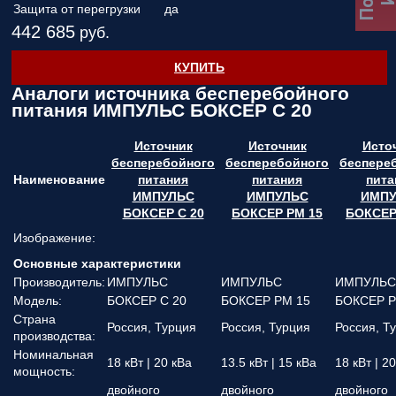
Защита от перегрузки
да
442 685
руб.
КУПИТЬ
Аналоги источника бесперебойного
питания ИМПУЛЬС БОКСЕР С 20
Источник
Источник
Исто
бесперебойного
бесперебойного
беспере
Наименование
питания
питания
пита
ИМПУЛЬС
ИМПУЛЬС
ИМПУ
БОКСЕР С 20
БОКСЕР РМ 15
БОКСЕР
Изображение:
Основные характеристики
Производитель:
ИМПУЛЬС
ИМПУЛЬС
ИМПУЛЬС
Модель:
БОКСЕР С 20
БОКСЕР РМ 15
БОКСЕР Р
Страна
Россия, Турция
Россия, Турция
Россия, Т
производства:
Номинальная
18 кВт | 20 кВа
13.5 кВт | 15 кВа
18 кВт | 2
мощность:
двойного
двойного
двойного