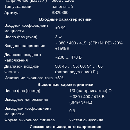
Напряжение (вx./вых.)
380В / 220В
Тип установки
напольный
Артикул
BS20360
Входные характеристики
Входной коэффициент
<0.99
мощности
Число фаз (вход)
3 Ф
~ 380 / 400 / 415, (3Ph+N+PE) -20%
Входное напряжение
+15% В
Диапазон входного
~208 … 478 В
напряжения
Диапазон входной
50; 45 … 55; 60: 54 … 66
частоты
(автоопределение) Гц
Искажение входного тока
≤3%
Выходные характеристики
Число фаз (выход)
1/3 (настраивается) Ф
~ 380 / 400 / 415 В
Выходное напряжение
(3Ph+N+PE)
Выходной коэффициент
0.9
мощности
Форма выходного сигнала
чистая синусоида
Искажение выходного напряжения