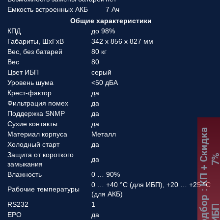
Емкость встроенных АКБ
7 Ач
Общие характеристики
КПД
до 98%
Габариты, ШхГхВ
342 x 856 x 827 мм
Вес, без батарей
80 кг
Вес
80
Цвет ИБП
серый
Уровень шума
<50 дБА
Крест-фактор
да
Фильтрация помех
да
Поддержка SNMP
да
Сухие контакты
да
:
К
П
+
С
к
и
д
к
а
7
Материал корпуса
Металл
Холодный старт
да
Защита от короткого
да
замыкания
Влажность
0 … 90%
0 … +40 °C (для ИБП), +20 … +25 °C
Рабочие температуры
(для АКБ)
Подбор
RS232
1
ИБ
EPO
да