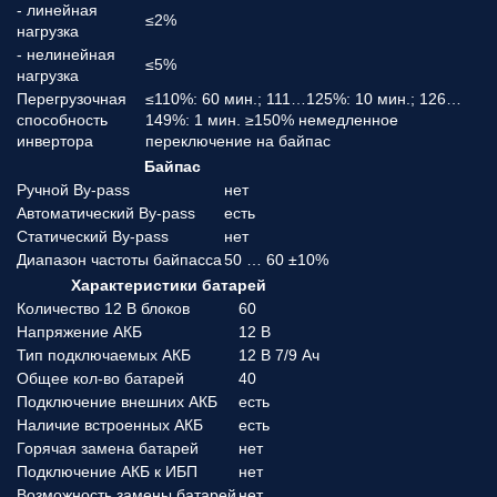
- линейная
≤2%
нагрузка
- нелинейная
≤5%
нагрузка
Перегрузочная
≤110%: 60 мин.; 111…125%: 10 мин.; 126…
способность
149%: 1 мин. ≥150% немедленное
инвертора
переключение на байпас
Байпас
Ручной By-pass
нет
Автоматический By-pass
есть
Статический By-pass
нет
Диапазон частоты байпасса
50 … 60 ±10%
Характеристики батарей
Количество 12 В блоков
60
Напряжение АКБ
12 В
Тип подключаемых АКБ
12 В 7/9 Aч
Общее кол-во батарей
40
Подключение внешних АКБ
есть
Наличие встроенных АКБ
есть
Горячая замена батарей
нет
Подключение АКБ к ИБП
нет
Возможность замены батарей
нет