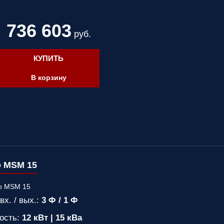
736 603
руб.
КУПИТЬ
В корзину
o MSM 15
вх. / вых.:
3 Ф / 1 Ф
ость:
12 кВт | 15 кВа