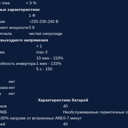
 тока
< 3 %
ые характеристики
1 Ф
ние
~220-230-240 В
иент мощности
0.8
игнала
чистая синусоида
 выходного напряжения
а
< 1
зка
max 3
10 мин - 110%
собность инвертора
1 мин - 133%
5 с - 150
нет
pass
нет
s
нет
Характеристики батарей
оков
40
 АКБ
Необслуживаемые герметичные с
00% нагрузке от встроенных АКБ
0-7 минут
рей
40