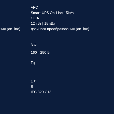
APC
Smart-UPS On-Line 15kVa
США
12 кВт | 15 кВа
ия (on-line)
двойного преобразования (on-line)
3 Ф
160 - 280 В
Гц
1 Ф
В
IEC 320 C13