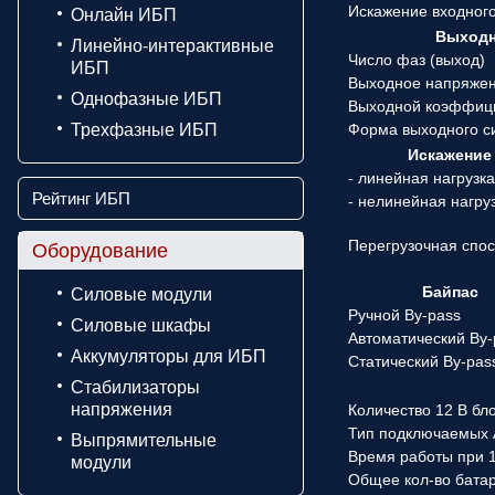
Искажение входного
Онлайн ИБП
Выходн
Линейно-интерактивные
Число фаз (выход)
ИБП
Выходное напряже
Однофазные ИБП
Выходной коэффиц
Трехфазные ИБП
Форма выходного с
Искажение
- линейная нагрузк
Рейтинг ИБП
- нелинейная нагру
Перегрузочная спо
Оборудование
Байпас
Силовые модули
Ручной By-pass
Силовые шкафы
Автоматический By-
Аккумуляторы для ИБП
Статический By-pas
Стабилизаторы
напряжения
Количество 12 В бл
Тип подключаемых
Выпрямительные
Время работы при 1
модули
Общее кол-во бата