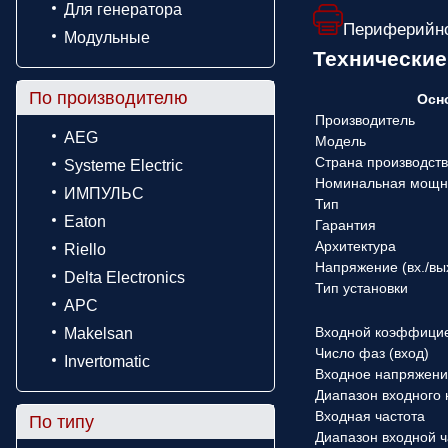
Для генератора
Периферийно
Модульные
Технические
По производителю
Осн
Производитель
AEG
Модель
Страна производст
Systeme Electric
Номинальная мощн
ИМПУЛЬС
Тип
Eaton
Гарантия
Архитектура
Riello
Напряжение (вx./вы
Delta Electronics
Тип установки
APC
Входной коэффици
Makelsan
Число фаз (вход)
Invertomatic
Входное напряжен
Диапазон входного
Входная частота
По типу
Диапазон входной 