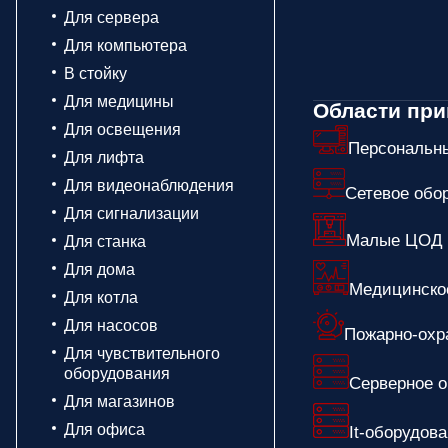
Для сервера
Для компьютера
В стойку
Для медицины
Области при
Для освещения
Персональн
Для лифта
Для видеонаблюдения
Сетевое обо
Для сигнализации
Малые ЦОД
Для станка
Для дома
Медицинско
Для котла
Для насосов
Пожарно-охр
Для чувствительного
оборудования
Серверное 
Для магазинов
Для офиса
It-оборудов