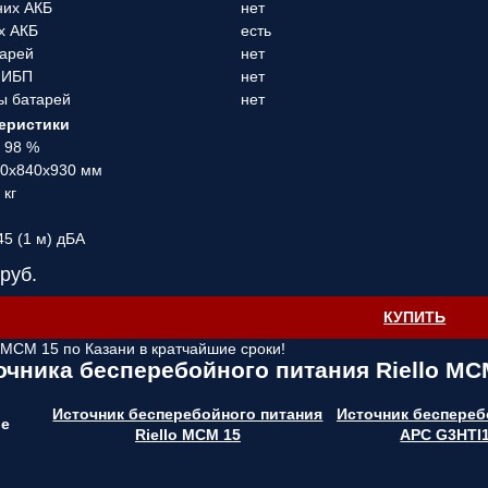
них АКБ
нет
х АКБ
есть
тарей
нет
 ИБП
нет
ы батарей
нет
еристики
 98 %
20х840х930 мм
 кг
3
45 (1 м) дБА
руб.
КУПИТЬ
o MCM 15 по Казани в кратчайшие сроки!
очника бесперебойного питания Riello MC
Источник бесперебойного питания
Источник беспереб
ие
Riello MCM 15
APC G3HTI