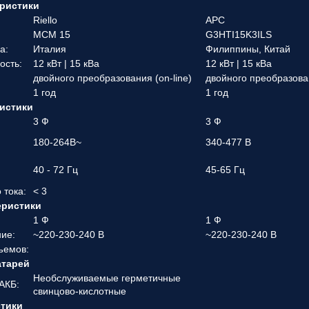
ристики
Riello
APC
MCM 15
G3HTI15K3ILS
а:
Италия
Филиппины, Китай
ость:
12 кВт | 15 кВа
12 кВт | 15 кВа
двойного преобразования (on-line)
двойного преобразован
1 год
1 год
истики
3 Ф
3 Ф
180-264В~
340-477 В
40 - 72 Гц
45-65 Гц
 тока:
< 3
еристики
1 Ф
1 Ф
ие:
~220-230-240 В
~220-230-240 В
ъемов:
атарей
Необслуживаемые герметичные
АКБ:
свинцово-кислотные
стики