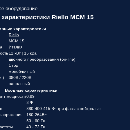
е оборудование
 характеристики Riello MCM 15
овные характеристики
Riello
MCM 15
ва
Италия
ость
12 кВт | 15 кВа
двойного преобразования (on-line)
1 год
моноблочный
х.)
380В / 220В
напольный
Входные характеристики
ент мощности
0.99
3 Ф
ие
380-400-415 В~ три фазы с нейтралью
 напряжения
180-264В~
50 - 60 Гц
частоты
40 - 72 Гц