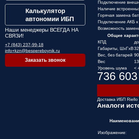
Подключение внеш
Наличие встроенны
Калькулятор
Горячая замена ба
автономии ИБП
Подключение АКБ к
Возможность замен
Наши менеджеры
ВСЕГДА НА
СВЯЗИ!
Общие характ
КПД
до
+7 (843) 237-99-18
Габариты, ШхГхВ
3
info+kzn@bespereboynik.ru
Вес, без батарей
90
Заказать звонок
Вес
1
Уровень шума
< 
736 603
Доставка ИБП Riell
Аналоги ист
Наименован
Изображение: