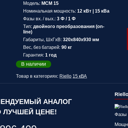
Модель:
MCM 15
Номинальная мощность:
12 кВт | 15 кВа
Фазы вх. / вых.:
3 Ф / 1 Ф
Тип:
двойного преобразования (on-
line)
Габариты, ШхГхВ:
320х840х930 мм
Вес, без батарей:
90 кг
Гарантия:
1 год
В наличии
Товар в категориях:
Riello
15 кВА
Riell
ЕНДУЕМЫЙ АНАЛОГ
 ЛУЧШЕЙ ЦЕНЕ!
Фазы 
Мощн