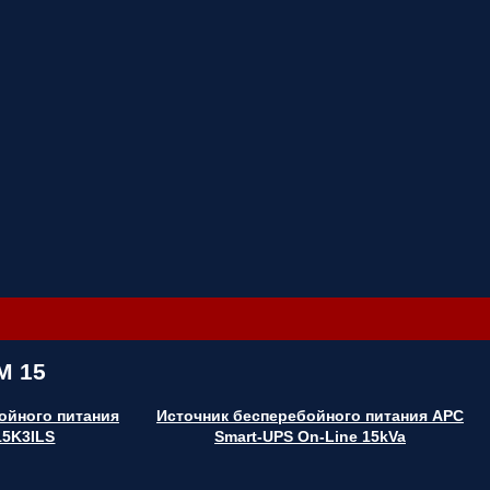
M 15
ойного питания
Источник бесперебойного питания APC
15K3ILS
Smart-UPS On-Line 15kVa