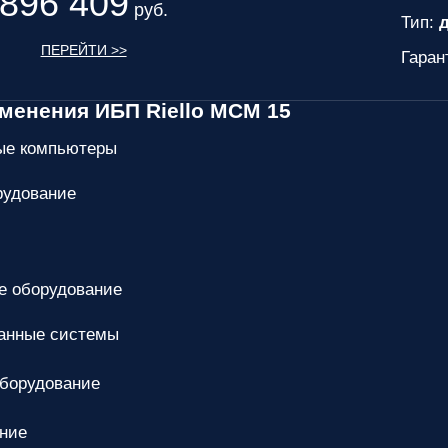
896 409
руб.
Тип:
д
ПЕРЕЙТИ >>
Гаран
менения ИБП Riello MCM 15
ые компьютеры
рудование
е оборудование
анные системы
оборудование
ание