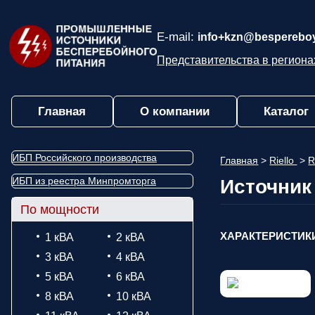
E-mail:
info+kzn@bespereboy
Представительства в региона
Главная
О компании
Каталог
ИБП Российского производства
Главная
>
Riello
>
R
ИБП из реестра Минпромторга
Источник
По мощности
ХАРАКТЕРИСТИК
1 кВА
2 кВА
3 кВА
4 кВА
5 кВА
6 кВА
8 кВА
10 кВА