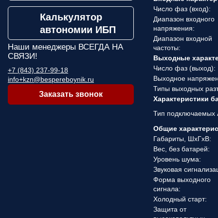
Число фаз (вход):
Калькулятор
Диапазон входного
автономии ИБП
напряжения:
Диапазон входной
Наши менеджеры
ВСЕГДА НА
частоты:
СВЯЗИ!
Выходные характ
Число фаз (выход):
+7 (843) 237-99-18
Выходное напряжен
info+kzn@bespereboynik.ru
Типы выходных раз
Заказать звонок
Характеристики б
Тип подключаемых 
Общие характери
Габариты, ШхГхВ:
Вес, без батарей:
Уровень шума:
Звуковая сигнализа
Форма выходного
сигнала:
Холодный старт:
Защита от