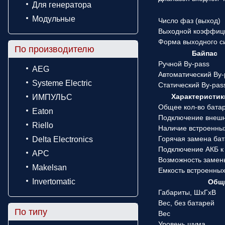
Для генератора
Модульные
Число фаз (выход)
Выходной коэффиц
Форма выходного с
По производителю
Байпас
Ручной By-pass
AEG
Автоматический By-
Systeme Electric
Статический By-pas
Характеристик
ИМПУЛЬС
Общее кол-во бата
Eaton
Подключение внеш
Riello
Наличие встроенны
Горячая замена ба
Delta Electronics
Подключение АКБ к
APC
Возможность замен
Makelsan
Емкость встроенны
Invertomatic
Общи
Габариты, ШхГхВ
Вес, без батарей
По типу
Вес
Уровень шума