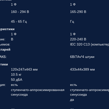
1 Ф
1 Ф
160 - 294 В
165-290 В
45 - 65 Гц
Гц
еристики
1 Ф
1 Ф
ие:
В
220-240 В
ъемов:
IEC 320 C13 (компьюте
атарей
АКБ:
6В/7Ач*4 штуки
стики
120x247x443 мм
433x44x389 мм
10.5 кг
50 дБА
ция:
есть
есть
ступенчато-аппроксимированная
ступенчато-аппроксими
синусоида
синусоида
да