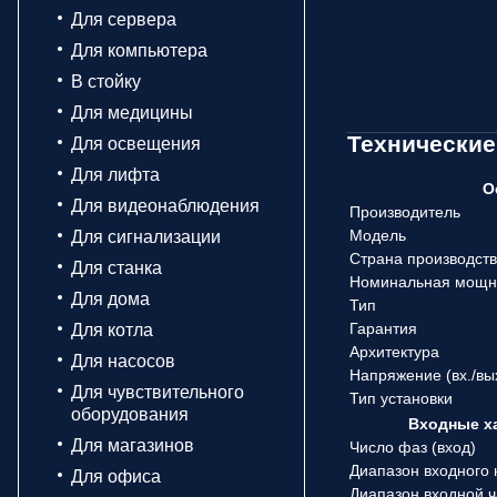
Для сервера
Для компьютера
В стойку
Для медицины
Технические
Для освещения
Для лифта
О
Для видеонаблюдения
Производитель
Модель
Для сигнализации
Страна производст
Для станка
Номинальная мощн
Для дома
Тип
Гарантия
Для котла
Архитектура
Для насосов
Напряжение (вx./вы
Для чувствительного
Тип установки
оборудования
Входные х
Для магазинов
Число фаз (вход)
Диапазон входного
Для офиса
Диапазон входной 