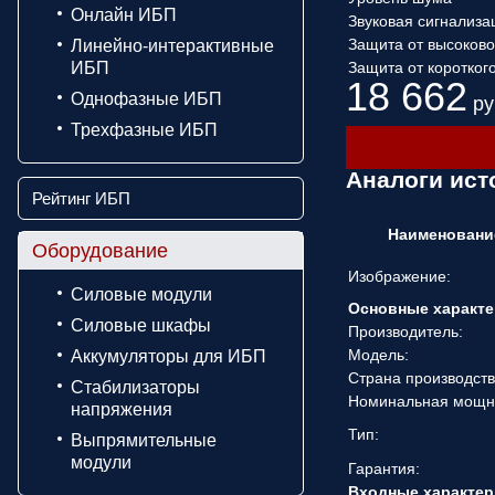
Онлайн ИБП
Звуковая сигнализа
Защита от высоков
Линейно-интерактивные
ИБП
Защита от коротког
18 662
Однофазные ИБП
ру
Трехфазные ИБП
Аналоги ист
Рейтинг ИБП
Наименовани
Оборудование
Изображение:
Силовые модули
Основные характе
Силовые шкафы
Производитель:
Модель:
Аккумуляторы для ИБП
Страна производств
Стабилизаторы
Номинальная мощн
напряжения
Тип:
Выпрямительные
модули
Гарантия:
Входные характер