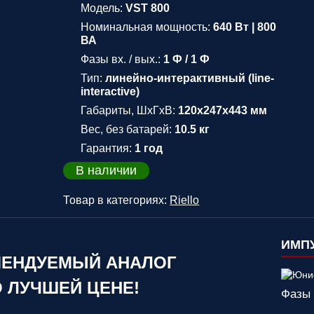
Модель:
VST 800
Номинальная мощность:
640 Вт | 800
ВА
Фазы вх. / вых.:
1 Ф / 1 Ф
Тип:
линейно-интерактивный (line-
interactive)
Габариты, ШхГхВ:
120x247x443 мм
Вес, без батарей:
10.5 кг
Гарантия:
1 год
В наличии
Товар в категориях:
Riello
ИМПУ
ЕНДУЕМЫЙ АНАЛОГ
 ЛУЧШЕЙ ЦЕНЕ!
Фазы 