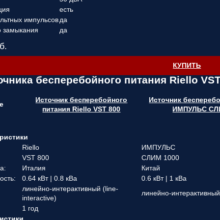
ция
есть
ольтных импульсов
да
о замыкания
да
б.
КУПИТЬ
очника бесперебойного питания Riello VST
Источник бесперебойного
Источник бесперебо
е
питания Riello VST 800
ИМПУЛЬС СЛ
ристики
Riello
ИМПУЛЬС
VST 800
СЛИМ 1000
а:
Италия
Китай
ость:
0.64 кВт | 0.8 кВа
0.6 кВт | 1 кВа
линейно-интерактивный (line-
линейно-интерактивный (
interactive)
1 год
истики