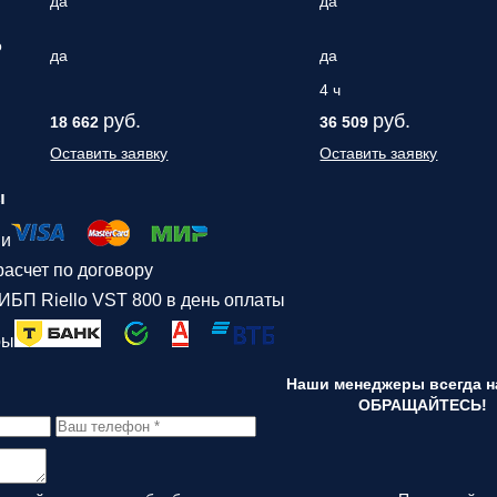
да
да
о
да
да
4 ч
руб.
руб.
18 662
36 509
Оставить заявку
Оставить заявку
ы
ми
асчет по договору
ИБП Riello VST 800 в день оплаты
ры
Наши менеджеры всегда на
ОБРАЩАЙТЕСЬ!