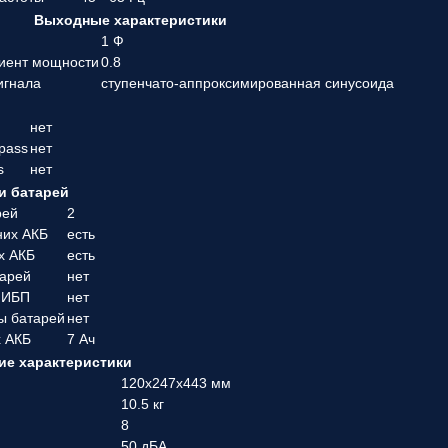
Выходные характеристики
1 Ф
иент мощности
0.8
игнала
ступенчато-аппроксимированная синусоида
нет
pass
нет
s
нет
и батарей
рей
2
них АКБ
есть
х АКБ
есть
тарей
нет
 ИБП
нет
ы батарей
нет
х АКБ
7 Ач
е характеристики
120x247x443 мм
10.5 кг
8
50 дБА