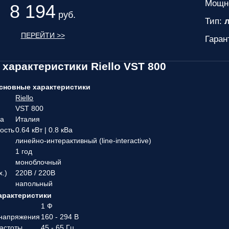
Мощн
8 194
руб.
Тип:
л
ПЕРЕЙТИ >>
Гаран
 характеристики Riello VST 800
сновные характеристики
Riello
VST 800
ва
Италия
ость
0.64 кВт | 0.8 кВа
линейно-интерактивный (line-interactive)
1 год
моноблочный
х.)
220В / 220В
напольный
арактеристики
1 Ф
 напряжения
160 - 294 В
частоты
45 - 65 Гц