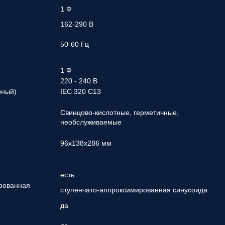
1 Ф
162-290 В
50-60 Гц
1 Ф
220 - 240 В
рный)
IEC 320 C13
Свинцово-кислотные, герметичные,
необслуживаемые
96х138х286 мм
есть
рованная
ступенчато-аппроксимированная синусоида
да