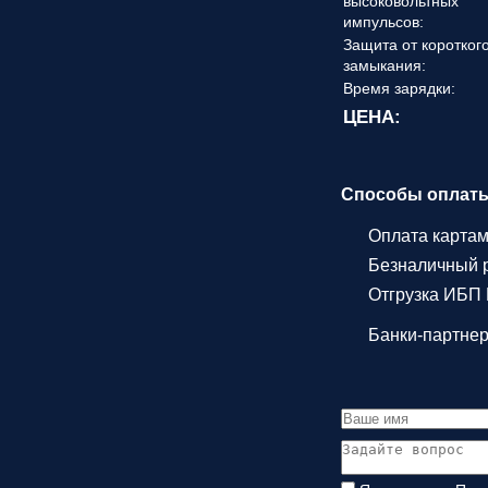
высоковольтных
импульсов:
Защита от коротког
замыкания:
Время зарядки:
ЦЕНА:
Способы оплат
Оплата карта
Безналичный р
Отгрузка ИБП 
Банки-партне