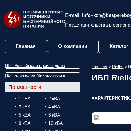
E-mail:
info+kzn@bespereboy
Представительства в региона
Главная
О компании
Каталог
ИБП Российского производства
Главная
>
Riello
>
И
ИБП из реестра Минпромторга
ИБП Riell
По мощности
ХАРАКТЕРИСТИК
1 кВА
2 кВА
3 кВА
4 кВА
5 кВА
6 кВА
8 кВА
10 кВА