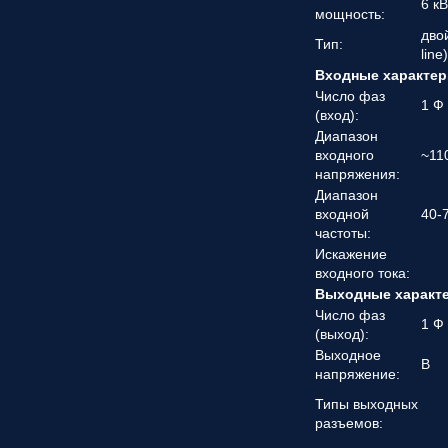
6 кВ
мощность:
дво
Тип:
line
Входные характер
Число фаз
1 Ф
(вход):
Диапазон
входного
~11
напряжения:
Диапазон
входной
40-
частоты:
Искажение
входного тока:
Выходные характ
Число фаз
1 Ф
(выход):
Выходное
В
напряжение:
Типы выходных
разъемов: