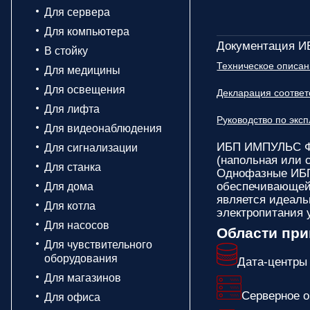
Для сервера
Для компьютера
Документация 
В стойку
Техническое описа
Для медицины
Для освещения
Декларация соответ
Для лифта
Руководство по эк
Для видеонаблюдения
ИБП ИМПУЛЬС Ф
Для сигнализации
(напольная или 
Для станка
Однофазные ИБП
обеспечивающей 
Для дома
является идеаль
Для котла
электропитания 
Для насосов
Области пр
Для чувствительного
оборудования
Дата-центры
Для магазинов
Серверное 
Для офиса