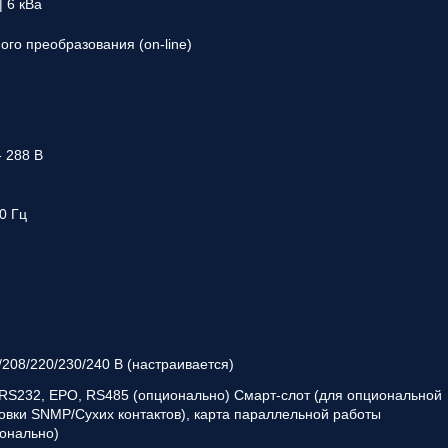
| 6 кВа
ого преобразования (on-line)
- 288 В
70 Гц
/208/220/230/240 В (настраивается)
RS232, EPO, RS485 (опционально) Смарт-слот (для опциональной
овки SNMP/Сухих контактов), карта параллельной работы
онально)