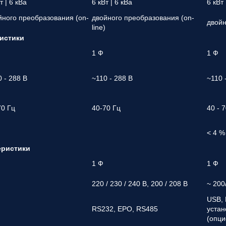
т | 6 кВа
6 кВт | 6 кВа
6 кВт 
йного преобразования (on-
двойного преобразования (on-
двойн
)
line)
истики
1 Ф
1 Ф
0 - 288 В
~110 - 288 В
~110 
70 Гц
40-70 Гц
40 - 
< 4 %
еристики
1 Ф
1 Ф
220 / 230 / 240 В, 200 / 208 В
~ 200
USB, 
RS232, EPO, RS485
устан
(опци