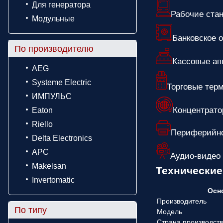
Для генератора
Рабочие ста
Модульные
Банковское 
По производителю
Кассовые ап
AEG
Systeme Electric
Торговые тер
ИМПУЛЬС
Концентрато
Eaton
Riello
Периферийно
Delta Electronics
APC
Аудио-видео
Makelsan
Технически
Invertomatic
Осн
Производитель
По типу
Модель
Страна производст