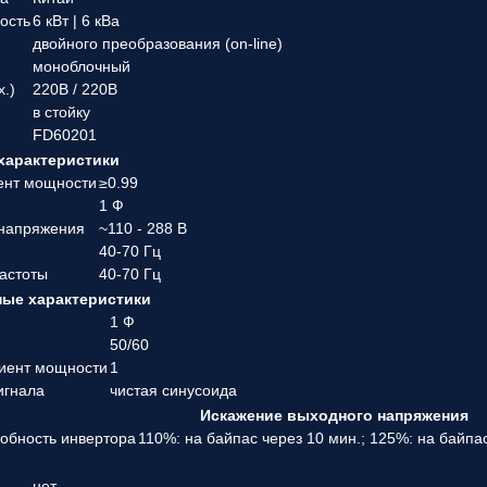
ость
6 кВт | 6 кВа
двойного преобразования (on-line)
моноблочный
х.)
220В / 220В
в стойку
FD60201
характеристики
ент мощности
≥0.99
1 Ф
 напряжения
~110 - 288 В
40-70 Гц
частоты
40-70 Гц
ые характеристики
1 Ф
50/60
иент мощности
1
игнала
чистая синусоида
Искажение выходного напряжения
собность инвертора
110%: на байпас через 10 мин.; 125%: на байпас
нет