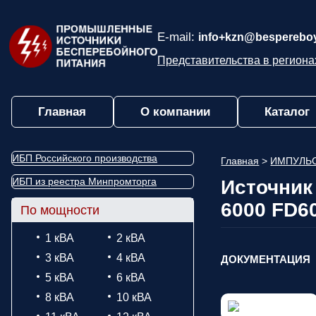
E-mail:
info+kzn@bespereboy
Представительства в региона
Главная
О компании
Каталог
ИБП Российского производства
Главная
>
ИМПУЛЬ
ИБП из реестра Минпромторга
Источник
6000 FD6
По мощности
1 кВА
2 кВА
3 кВА
4 кВА
ДОКУМЕНТАЦИЯ
5 кВА
6 кВА
8 кВА
10 кВА