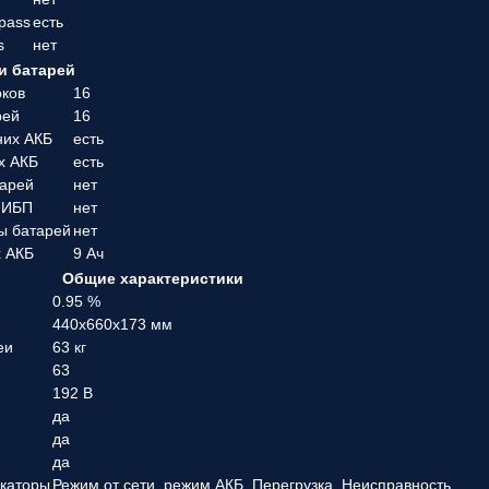
pass
есть
s
нет
и батарей
оков
16
рей
16
них АКБ
есть
х АКБ
есть
тарей
нет
 ИБП
нет
ы батарей
нет
х АКБ
9 Ач
Общие характеристики
0.95 %
440x660x173 мм
еи
63 кг
63
192 В
да
да
да
каторы
Режим от сети, режим АКБ, Перегрузка, Неисправность