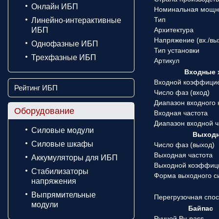
Онлайн ИБП
Номинальная мощн
Тип
Линейно-интерактивные
ИБП
Архитектура
Напряжение (вx./вы
Однофазные ИБП
Тип установки
Трехфазные ИБП
Артикул
Входные 
Входной коэффици
Рейтинг ИБП
Число фаз (вход)
Диапазон входного
Оборудование
Входная частота
Диапазон входной 
Силовые модули
Выходн
Силовые шкафы
Число фаз (выход)
Выходная частота
Аккумуляторы для ИБП
Выходной коэффиц
Стабилизаторы
Форма выходного с
напряжения
Выпрямительные
Перегрузочная спо
модули
Байпас
Ручной By-pass