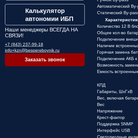
Автоматический By-
Калькулятор
Статический By-pas
автономии ИБП
Характеристик
Количество 12 В бл
Наши менеджеры
ВСЕГДА НА
Общее кол-во бата
СВЯЗИ!
Подключение внеш
+7 (843) 237-99-18
Наличие встроенны
info+kzn@bespereboynik.ru
Горячая замена ба
Подключение АКБ к
Заказать звонок
Возможность замен
Емкость встроенны
КПД
Габариты, ШхГхВ
Вес, включая батар
Вес
Напряжение
Крест-фактор
Поддержка SNMP
Интерфейс USB
Светодиодные инди